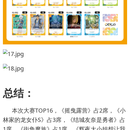
总结：
本次大赛TOP16，《摇曳露营》占2席，《小
林家的龙女仆S》占3席，《结城友奈是勇者》占
1席，《街角魔族》占1席，《辉夜大小姐想让我